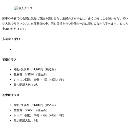
家事や子育ての合間に気軽に英語を楽しみたい主婦の方を中心に、多くの方にご参加いただいてい
少人数でリラックスした雰囲気の中、同じ目標を持つ仲間と一緒に楽しみながら学べます。もちろ
参加いただけます。
入会金：0円！
初級クラス
4回分受講料
11,000
円（税込み）
教材費
3,575
円（税込み）
レッスン回数 60分 × 4回（48回／1年）
最
少
開講人数：2名
初中級クラス
4回分受講料
11,000
円（税込み）
教材費
3,575
円（税込み）
レッスン回数 60分 × 4回（48回／1年）
最
少
開講人数：2名