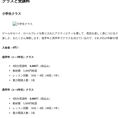
クラスと受講料
小学生クラス
ゲームやカード、ロールプレイを取り入れたアクティビティを通して、英語を楽しく身につけるク
楽しさ」をたくさん体験します。低学年と高学年でクラスを分けているので、それぞれの年齢や習
入会金：0円！
低学年（1～3年生）クラス
4回分受講料
8,800
円（税込み）
教材費 5,000円程度
レッスン回数 50分 × 4回（48回／1年）
最
少
開講人数：2名
高学年（4～6年生）クラス
4回分受講料
8,800
円（税込み）
教材費 5,000円程度
レッスン回数 50分 × 4回（48回／1年）
最
少
開講人数：2名