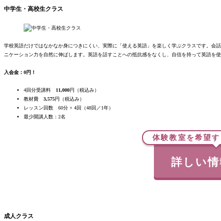
中学生・高校生クラス
学校英語だけではなかなか身につきにくい、実際に「使える英語」を楽しく学ぶクラスです。会話
ニケーション力を自然に伸ばします。英語を話すことへの抵抗感をなくし、自信を持って英語を使
入会金：0円！
4回分受講料
11,000
円（税込み）
教材費
3,575
円（税込み）
レッスン回数 60分 × 4回（48回／1年）
最
少
開講人数：2名
体験教室を希望す
詳しい情
成人クラス