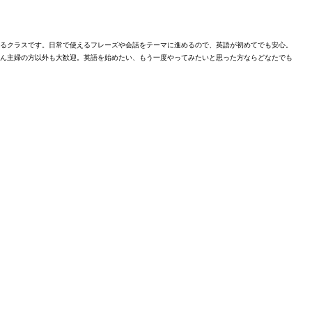
るクラスです。日常で使えるフレーズや会話をテーマに進めるので、英語が初めてでも安心。
ん主婦の方以外も大歓迎。英語を始めたい、もう一度やってみたいと思った方ならどなたでも