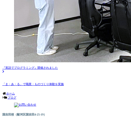
『英語でプログラミング』開催されました
「ま・あ・る」で職業・ものづくり体験を実施
ホーム
ブログ
国吉田校（駿河区国吉田4-25-19）